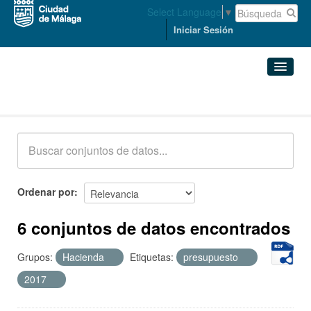
Select Language
▼
Iniciar Sesión
Conjuntos de datos
Conjuntos de datos
Organizaciones
Grupos
Ordenar por
Acerca de
6 conjuntos de datos encontrados
Grupos:
Hacienda
Etiquetas:
presupuesto
2017