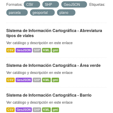
Formatos:
CSV
SHP
GeoJSON
Etiquetas:
parcela
geoportal
plano
Sistema de Información Cartográfica - Abreviatura
tipos de viales
Ver catálogo y descripción en este enlace
CSV
GeoJSON
SHP
KML
gml
Sistema de Información Cartográfica - Área verde
Ver catálogo y descripción en este enlace
CSV
GeoJSON
SHP
KML
gml
Sistema de Información Cartográfica - Barrio
Ver catálogo y descripción en este enlace
CSV
GeoJSON
SHP
KML
gml