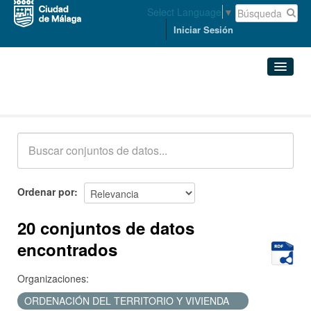
Select Language
▼
Iniciar Sesión
Conjuntos de datos
Conjuntos de datos
Organizaciones
Grupos
Ordenar por
Acerca de
20 conjuntos de datos
encontrados
Organizaciones:
ORDENACIÓN DEL TERRITORIO Y VIVIENDA