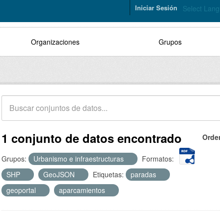
Iniciar Sesión
Select Lan
Organizaciones
Grupos
1 conjunto de datos encontrado
Orde
Grupos:
Urbanismo e infraestructuras
Formatos:
SHP
GeoJSON
Etiquetas:
paradas
geoportal
aparcamientos