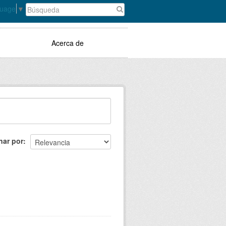
guage
▼
Acerca de
nar por