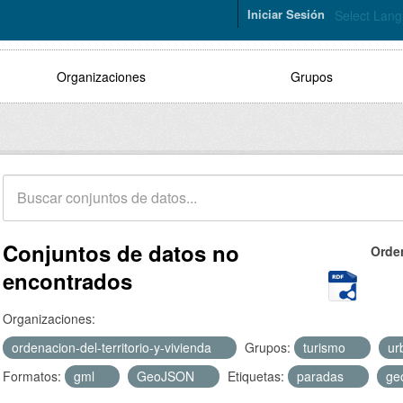
Iniciar Sesión
Select Lan
Organizaciones
Grupos
Conjuntos de datos no
Orde
encontrados
Organizaciones:
ordenacion-del-territorio-y-vivienda
Grupos:
turismo
ur
Formatos:
gml
GeoJSON
Etiquetas:
paradas
ge