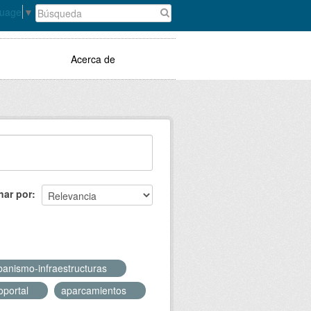
guage
▼
Acerca de
nar por
banismo-infraestructuras
oportal
aparcamientos