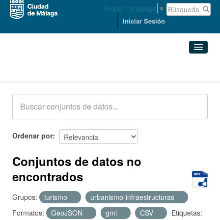
Select Language
▼
Iniciar Sesión
Conjuntos de datos
Conjuntos de datos
Organizaciones
Grupos
Ordenar por
Acerca de
Conjuntos de datos no
encontrados
Grupos:
turismo
urbanismo-infraestructuras
Formatos:
GeoJSON
gml
CSV
Etiquetas: