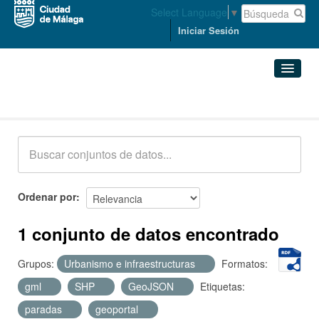
Select Language
▼
Iniciar Sesión
Conjuntos de datos
Conjuntos de datos
Organizaciones
Grupos
Ordenar por
Acerca de
1 conjunto de datos encontrado
Grupos:
Urbanismo e infraestructuras
Formatos:
gml
SHP
GeoJSON
Etiquetas:
paradas
geoportal