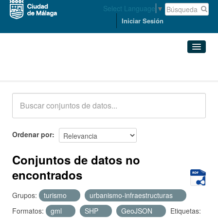
Select Language
▼
Iniciar Sesión
Conjuntos de datos
Conjuntos de datos
Organizaciones
Grupos
Ordenar por
Acerca de
Conjuntos de datos no
encontrados
Grupos:
turismo
urbanismo-infraestructuras
Formatos:
gml
SHP
GeoJSON
Etiquetas: