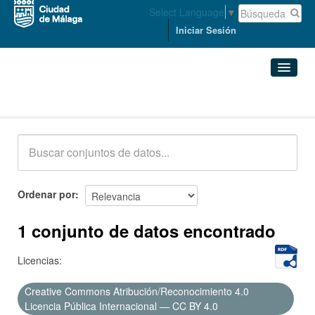
Select Language
▼
Iniciar Sesión
Conjuntos de datos
Conjuntos de datos
Organizaciones
Grupos
Ordenar por
Acerca de
1 conjunto de datos encontrado
Licencias:
Creative Commons Atribución/Reconocimiento 4.0
Licencia Pública Internacional — CC BY 4.0