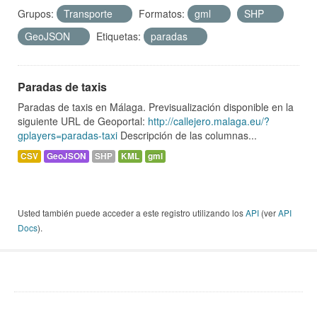
Grupos:
Transporte
Formatos:
gml
SHP
GeoJSON
Etiquetas:
paradas
Paradas de taxis
Paradas de taxis en Málaga. Previsualización disponible en la
siguiente URL de Geoportal:
http://callejero.malaga.eu/?
gplayers=paradas-taxi
Descripción de las columnas...
CSV
GeoJSON
SHP
KML
gml
Usted también puede acceder a este registro utilizando los
API
(ver
API
Docs
).