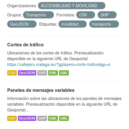
Organizaciones:
ACCESIBILIDAD Y MOVILIDAD
Grupos:
Transporte
Formatos:
CSV
SHP
GeoJSON
Etiquetas:
movilidad
transporte
Cortes de tráfico
Ubicaciones de los cortes de tráfico. Previsualización
disponible en la siguiente URL de Geoportal
https://callejero.malaga.eu/?gplayers=corte-trafico&gp=o
CSV
GeoJSON
SHP
KML
GML
Paneles de mensajes variables
Información sobre las ubicaciones de los paneles de mensajes
variables. Previsualización disponible en la siguiente URL de
Geoportal...
CSV
GeoJSON
SHP
KML
GML