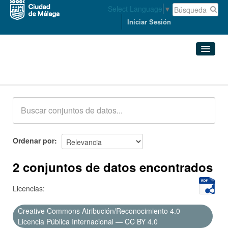
Select Language
▼
Iniciar Sesión
Conjuntos de datos
Conjuntos de datos
Organizaciones
Grupos
Ordenar por
Acerca de
2 conjuntos de datos encontrados
Licencias:
Creative Commons Atribución/Reconocimiento 4.0
Licencia Pública Internacional — CC BY 4.0