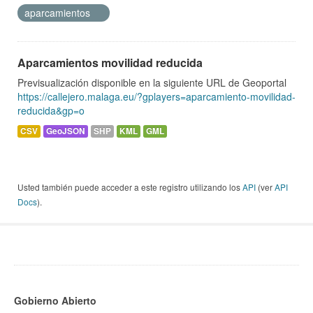
aparcamientos
Aparcamientos movilidad reducida
Previsualización disponible en la siguiente URL de Geoportal
https://callejero.malaga.eu/?gplayers=aparcamiento-movilidad-
reducida&gp=o
CSV
GeoJSON
SHP
KML
GML
Usted también puede acceder a este registro utilizando los
API
(ver
API
Docs
).
Gobierno Abierto