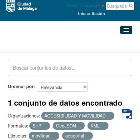
Select Language
▼
Iniciar Sesión
Conjuntos de datos
Conjuntos de datos
Organizaciones
Grupos
Ordenar por
Acerca de
1 conjunto de datos encontrado
Organizaciones:
ACCESIBILIDAD Y MOVILIDAD
Formatos:
SHP
GeoJSON
KML
Etiquetas:
movilidad
geoportal