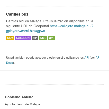
Carriles bici
Carriles bici en Málaga. Previsualización disponible en la
siguiente URL de Geoportal
https://callejero.malaga.eu/?
gplayers=carril-bici&gp=o
CSV
GeoJSON
ZIP
KML
gml
Usted también puede acceder a este registro utilizando los
API
(ver
API
Docs
).
Gobierno Abierto
Ayuntamiento de Málaga