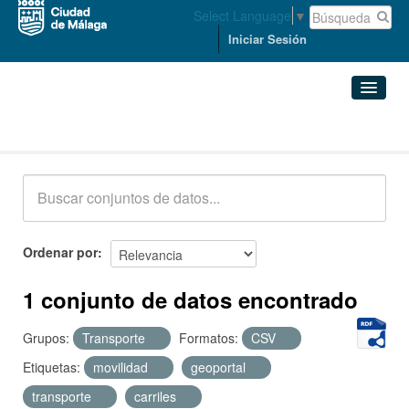
Select Language
▼
Iniciar Sesión
Conjuntos de datos
Conjuntos de datos
Organizaciones
Grupos
Ordenar por
Acerca de
1 conjunto de datos encontrado
Grupos:
Transporte
Formatos:
CSV
Etiquetas:
movilidad
geoportal
transporte
carriles