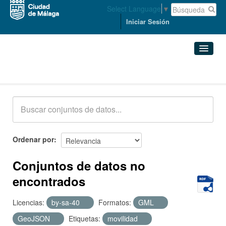
Select Language
▼
Iniciar Sesión
Conjuntos de datos
Conjuntos de datos
Organizaciones
Grupos
Ordenar por
Acerca de
Conjuntos de datos no
encontrados
Licencias:
by-sa-40
Formatos:
GML
GeoJSON
Etiquetas:
movilidad