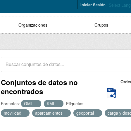
Iniciar Sesión
Select Lan
Organizaciones
Grupos
Conjuntos de datos no
Orde
encontrados
Formatos:
GML
KML
Etiquetas:
movilidad
aparcamientos
geoportal
carga y des