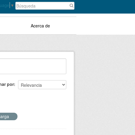
guage
▼
Acerca de
nar por
carga