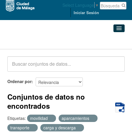
Select Language
▼
Iniciar Sesión
Conjuntos de datos
Conjuntos de datos
Organizaciones
Grupos
Ordenar por
Acerca de
Conjuntos de datos no
encontrados
Etiquetas:
movilidad
aparcamientos
transporte
carga y descarga