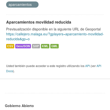
aparcamientos
Aparcamientos movilidad reducida
Previsualización disponible en la siguiente URL de Geoportal
https://callejero.malaga.eu/?gplayers=aparcamiento-movilidad-
reducida&gp=o
CSV
GeoJSON
SHP
KML
GML
Usted también puede acceder a este registro utilizando los
API
(ver
API
Docs
).
Gobierno Abierto