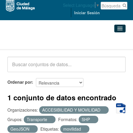
Select Language
▼
Iniciar Sesión
Conjuntos de datos
Conjuntos de datos
Organizaciones
Grupos
Ordenar por
Acerca de
1 conjunto de datos encontrado
Organizaciones:
ACCESIBILIDAD Y MOVILIDAD
Grupos:
Transporte
Formatos:
SHP
GeoJSON
Etiquetas:
movilidad