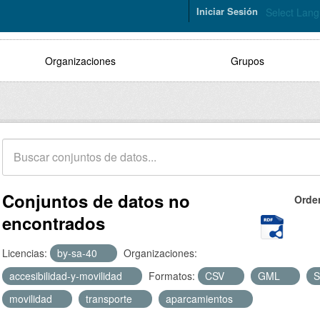
Iniciar Sesión
Select Lan
Organizaciones
Grupos
Conjuntos de datos no
Orde
encontrados
Licencias:
by-sa-40
Organizaciones:
accesibilidad-y-movilidad
Formatos:
CSV
GML
movilidad
transporte
aparcamientos