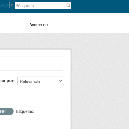
guage
▼
Acerca de
nar por
SHP
Etiquetas: