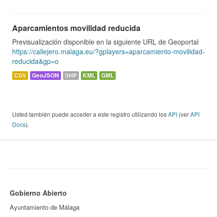
Aparcamientos movilidad reducida
Previsualización disponible en la siguiente URL de Geoportal
https://callejero.malaga.eu/?gplayers=aparcamiento-movilidad-
reducida&gp=o
CSV
GeoJSON
SHP
KML
GML
Usted también puede acceder a este registro utilizando los
API
(ver
API
Docs
).
Gobierno Abierto
Ayuntamiento de Málaga