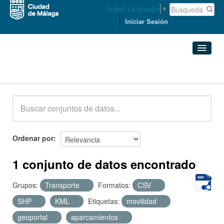
Select Language
▼
Iniciar Sesión
Conjuntos de datos
Conjuntos de datos
Organizaciones
Grupos
Ordenar por
Acerca de
1 conjunto de datos encontrado
Grupos:
Transporte
Formatos:
CSV
SHP
KML
Etiquetas:
movilidad
geoportal
aparcamientos