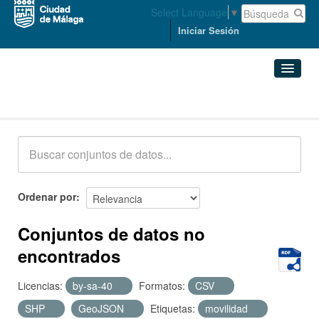
Select Language
▼
Iniciar Sesión
Conjuntos de datos
Conjuntos de datos
Organizaciones
Grupos
Ordenar por
Acerca de
Conjuntos de datos no
encontrados
Licencias:
by-sa-40
Formatos:
CSV
SHP
GeoJSON
Etiquetas:
movilidad