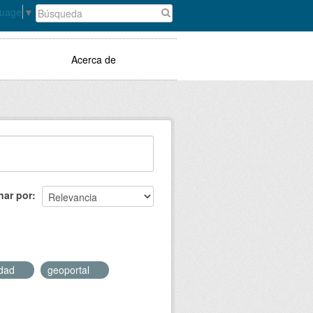
guage
▼
Acerca de
nar por
idad
geoportal