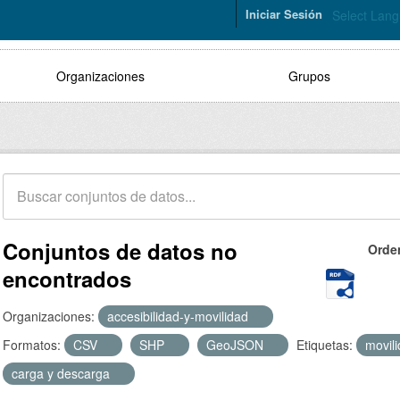
Iniciar Sesión
Select Lan
Organizaciones
Grupos
Conjuntos de datos no
Orde
encontrados
Organizaciones:
accesibilidad-y-movilidad
Formatos:
CSV
SHP
GeoJSON
Etiquetas:
movil
carga y descarga