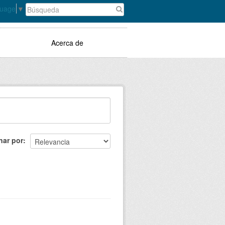
guage
▼
Acerca de
nar por