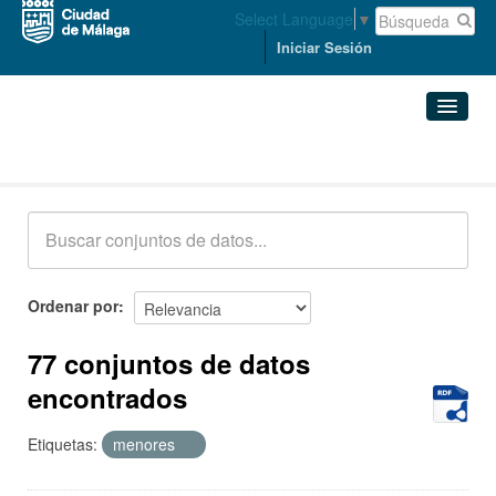
Select Language
▼
Iniciar Sesión
Conjuntos de datos
Conjuntos de datos
Organizaciones
Grupos
Ordenar por
Acerca de
77 conjuntos de datos
encontrados
Etiquetas:
menores