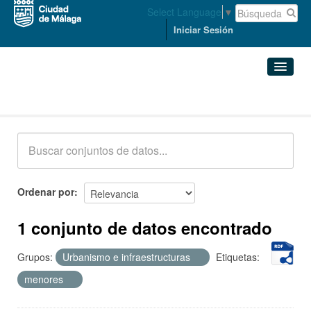
Select Language
▼
Iniciar Sesión
Conjuntos de datos
Conjuntos de datos
Organizaciones
Grupos
Ordenar por
Acerca de
1 conjunto de datos encontrado
Grupos:
Urbanismo e infraestructuras
Etiquetas:
menores