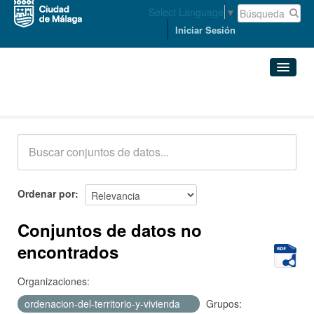
Select Language
▼
Iniciar Sesión
Conjuntos de datos
Conjuntos de datos
Organizaciones
Grupos
Ordenar por
Acerca de
Conjuntos de datos no
encontrados
Organizaciones:
ordenacion-del-territorio-y-vivienda
Grupos: