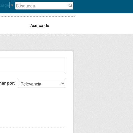
guage
▼
Acerca de
nar por