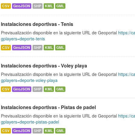
CSV
GeoJSON
SHP
KML
GML
Instalaciones deportivas - Tenis
Previsualización disponible en la siguiente URL de Geoportal
https://c
gplayers=deporte-tenis
CSV
GeoJSON
SHP
KML
GML
Instalaciones deportivas - Voley playa
Previsualización disponible en la siguiente URL de Geoportal
https://c
gplayers=deporte-voley-playa
CSV
GeoJSON
SHP
KML
GML
Instalaciones deportivas - Pistas de padel
Previsualización disponible en la siguiente URL de Geoportal
https://c
gplayers=deporte-pistas-padel
CSV
GeoJSON
SHP
KML
GML