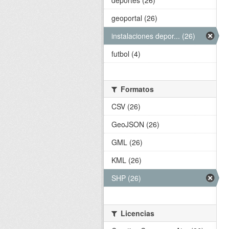
deportes (26)
geoportal (26)
instalaciones depor... (26)
futbol (4)
Formatos
CSV (26)
GeoJSON (26)
GML (26)
KML (26)
SHP (26)
Licencias