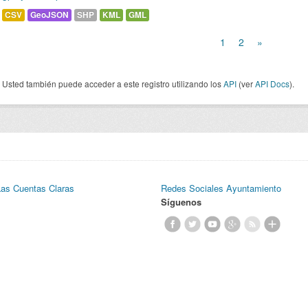
CSV
GeoJSON
SHP
KML
GML
1
2
»
Usted también puede acceder a este registro utilizando los
API
(ver
API Docs
).
Las Cuentas Claras
Redes Sociales Ayuntamiento
Síguenos