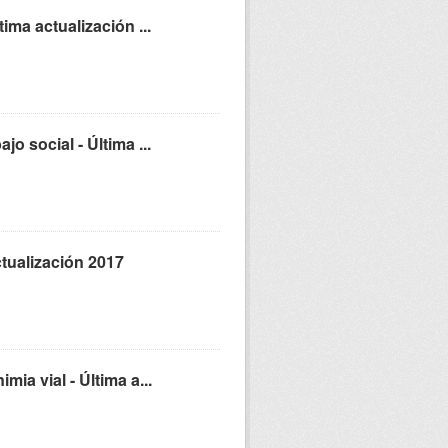
ima actualización ...
o social - Última ...
ctualización 2017
ia vial - Última a...