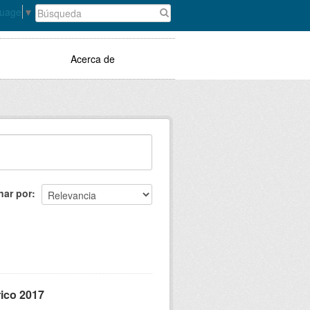
guage
▼
Acerca de
nar por
rico 2017