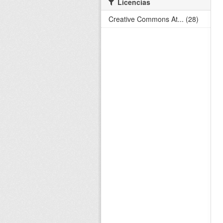
Licencias
Creative Commons At... (28)