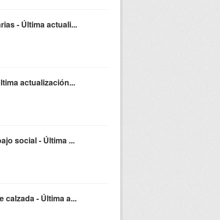
s - Última actuali...
tima actualización...
o social - Última ...
calzada - Última a...