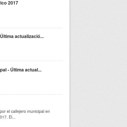
rico 2017
ltima actualizació...
l - Última actual...
r el callejero municipal en
17. El...