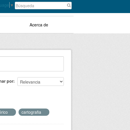
guage
▼
Acerca de
nar por
órico
cartografia