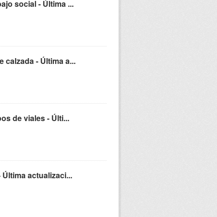
o social - Última ...
calzada - Última a...
 de viales - Últi...
Última actualizaci...