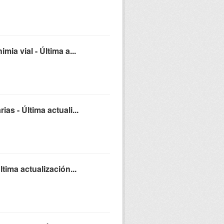
ia vial - Última a...
s - Última actuali...
tima actualización...