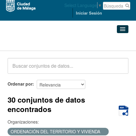
Select Language
▼
Iniciar Sesión
Conjuntos de datos
Conjuntos de datos
Organizaciones
Grupos
Ordenar por
Acerca de
30 conjuntos de datos
encontrados
Organizaciones:
ORDENACIÓN DEL TERRITORIO Y VIVIENDA