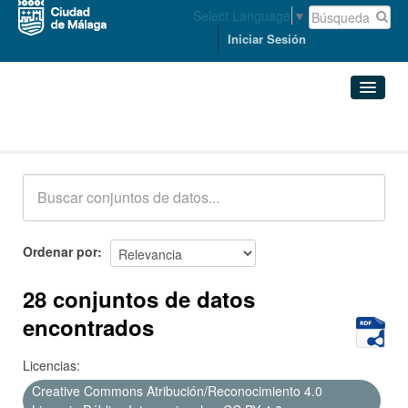
Select Language
▼
Iniciar Sesión
Conjuntos de datos
Conjuntos de datos
Organizaciones
Grupos
Ordenar por
Acerca de
28 conjuntos de datos
encontrados
Licencias:
Creative Commons Atribución/Reconocimiento 4.0