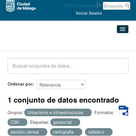
Select Language
▼
Iniciar Sesión
Conjuntos de datos
Conjuntos de datos
Organizaciones
Grupos
Ordenar por
Acerca de
1 conjunto de datos encontrado
Grupos:
Urbanismo e infraestructuras
Formatos:
CSV
Etiquetas:
geoportal
sección censal
cartografia
callejero