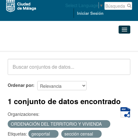
Select Language
▼
Iniciar Sesión
Conjuntos de datos
Conjuntos de datos
Organizaciones
Grupos
Ordenar por
Acerca de
1 conjunto de datos encontrado
Organizaciones:
ORDENACIÓN DEL TERRITORIO Y VIVIENDA
Etiquetas:
geoportal
sección censal