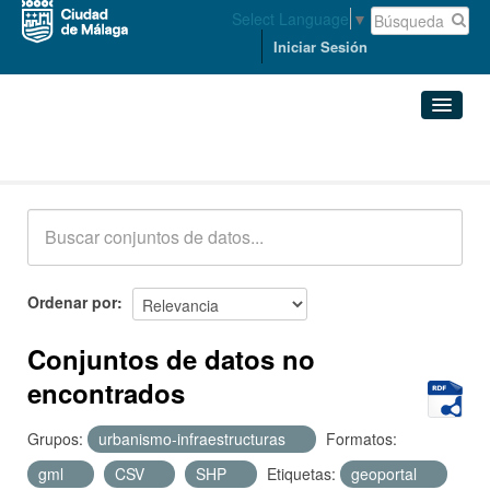
Select Language
▼
Iniciar Sesión
Conjuntos de datos
Conjuntos de datos
Organizaciones
Grupos
Ordenar por
Acerca de
Conjuntos de datos no
encontrados
Grupos:
urbanismo-infraestructuras
Formatos:
gml
CSV
SHP
Etiquetas:
geoportal