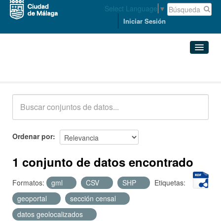
Select Language
▼
Iniciar Sesión
Conjuntos de datos
Conjuntos de datos
Organizaciones
Grupos
Ordenar por
Acerca de
1 conjunto de datos encontrado
Formatos:
gml
CSV
SHP
Etiquetas:
geoportal
sección censal
datos geolocalizados