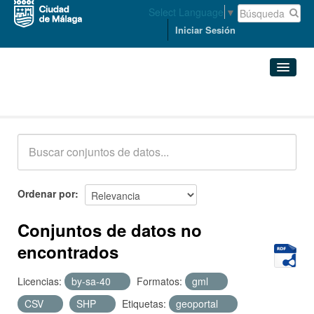
Select Language
▼
Iniciar Sesión
Conjuntos de datos
Conjuntos de datos
Organizaciones
Grupos
Ordenar por
Acerca de
Conjuntos de datos no
encontrados
Licencias:
by-sa-40
Formatos:
gml
CSV
SHP
Etiquetas:
geoportal