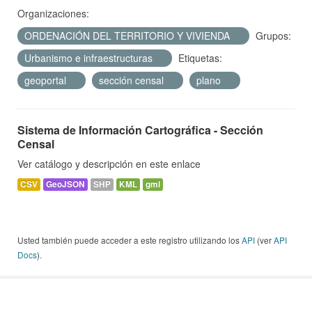
Organizaciones:
ORDENACIÓN DEL TERRITORIO Y VIVIENDA
Grupos:
Urbanismo e infraestructuras
Etiquetas:
geoportal
sección censal
plano
Sistema de Información Cartográfica - Sección
Censal
Ver catálogo y descripción en este enlace
CSV
GeoJSON
SHP
KML
gml
Usted también puede acceder a este registro utilizando los
API
(ver
API
Docs
).