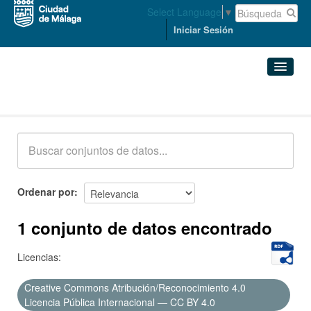
Select Language
▼
Iniciar Sesión
Conjuntos de datos
Conjuntos de datos
Organizaciones
Grupos
Ordenar por
Acerca de
1 conjunto de datos encontrado
Licencias:
Creative Commons Atribución/Reconocimiento 4.0
Licencia Pública Internacional — CC BY 4.0