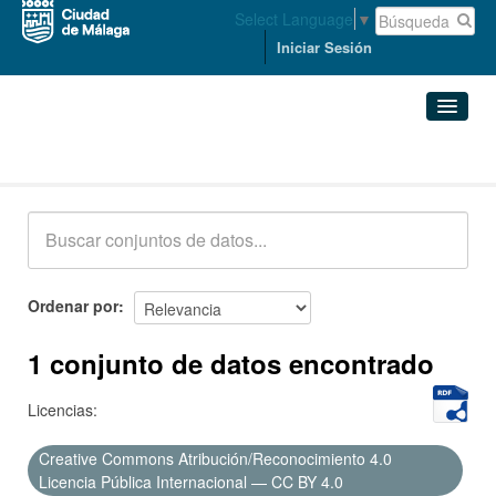
Select Language
▼
Iniciar Sesión
Conjuntos de datos
Conjuntos de datos
Organizaciones
Grupos
Ordenar por
Acerca de
1 conjunto de datos encontrado
Licencias:
Creative Commons Atribución/Reconocimiento 4.0
Licencia Pública Internacional — CC BY 4.0