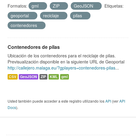
Formatos:
gml
ZIP
GeoJSON
Etiquetas:
geoportal
reciclaje
pilas
contenedores
Contenedores de pilas
Ubicación de los contenedores para el reciclaje de pilas.
Previsualización disponible en la siguiente URL de Geoportal
http://callejero.malaga.eu/?gplayers=contenedores-pilas
...
CSV
GeoJSON
ZIP
KML
gml
Usted también puede acceder a este registro utilizando los
API
(ver
API
Docs
).