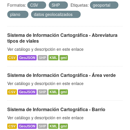
Formatos:
CSV
SHP
Etiquetas:
geoportal
plano
datos geolocalizados
Sistema de Información Cartográfica - Abreviatura
tipos de viales
Ver catálogo y descripción en este enlace
CSV
GeoJSON
SHP
KML
gml
Sistema de Información Cartográfica - Área verde
Ver catálogo y descripción en este enlace
CSV
GeoJSON
SHP
KML
gml
Sistema de Información Cartográfica - Barrio
Ver catálogo y descripción en este enlace
CSV
GeoJSON
SHP
KML
gml