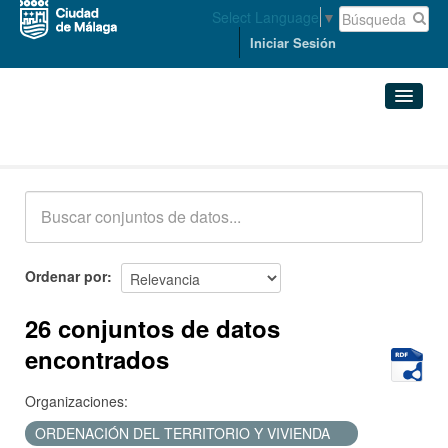
Select Language
▼
Iniciar Sesión
Conjuntos de datos
Conjuntos de datos
Organizaciones
Grupos
Ordenar por
Acerca de
26 conjuntos de datos
encontrados
Organizaciones:
ORDENACIÓN DEL TERRITORIO Y VIVIENDA