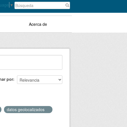
guage
▼
Acerca de
nar por
datos geolocalizados