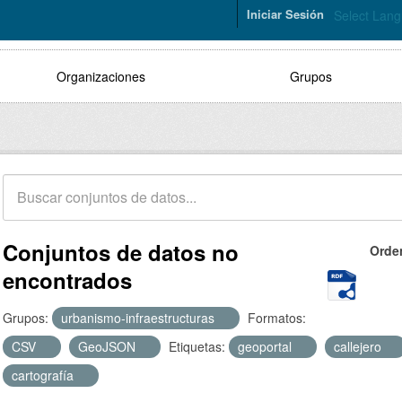
Iniciar Sesión
Select Lan
Organizaciones
Grupos
Conjuntos de datos no
Orde
encontrados
Grupos:
urbanismo-infraestructuras
Formatos:
CSV
GeoJSON
Etiquetas:
geoportal
callejero
cartografía