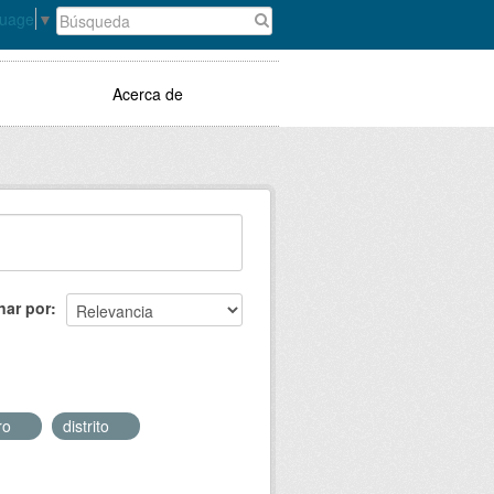
guage
▼
Acerca de
nar por
ero
distrito