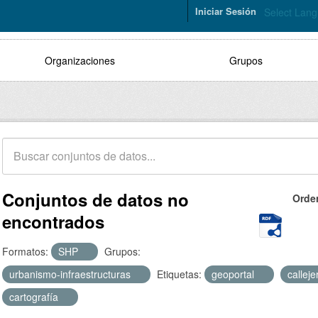
Iniciar Sesión
Select Lan
Organizaciones
Grupos
Conjuntos de datos no
Orde
encontrados
Formatos:
SHP
Grupos:
urbanismo-infraestructuras
Etiquetas:
geoportal
callej
cartografía