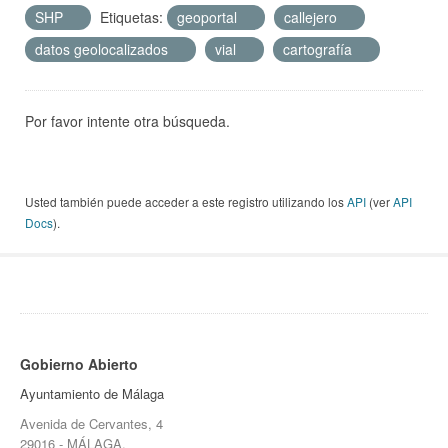
SHP
Etiquetas:
geoportal
callejero
datos geolocalizados
vial
cartografía
Por favor intente otra búsqueda.
Usted también puede acceder a este registro utilizando los
API
(ver
API
Docs
).
Gobierno Abierto
Ayuntamiento de Málaga
Avenida de Cervantes, 4
29016 - MÁLAGA.