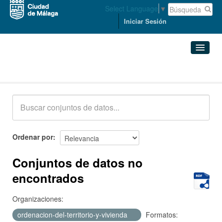
Select Language
▼
Iniciar Sesión
Conjuntos de datos
Conjuntos de datos
Organizaciones
Grupos
Ordenar por
Acerca de
Conjuntos de datos no
encontrados
Organizaciones:
ordenacion-del-territorio-y-vivienda
Formatos: