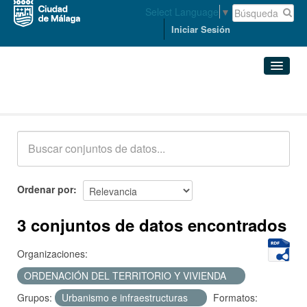
Select Language
▼
Iniciar Sesión
Conjuntos de datos
Conjuntos de datos
Organizaciones
Grupos
Ordenar por
Acerca de
3 conjuntos de datos encontrados
Organizaciones:
ORDENACIÓN DEL TERRITORIO Y VIVIENDA
Grupos:
Urbanismo e infraestructuras
Formatos: