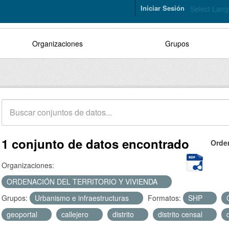
Iniciar Sesión
Select Lan
Organizaciones
Grupos
1 conjunto de datos encontrado
Orde
Organizaciones:
ORDENACIÓN DEL TERRITORIO Y VIVIENDA
Grupos:
Urbanismo e infraestructuras
Formatos:
SHP
geoportal
callejero
distrito
distrito censal