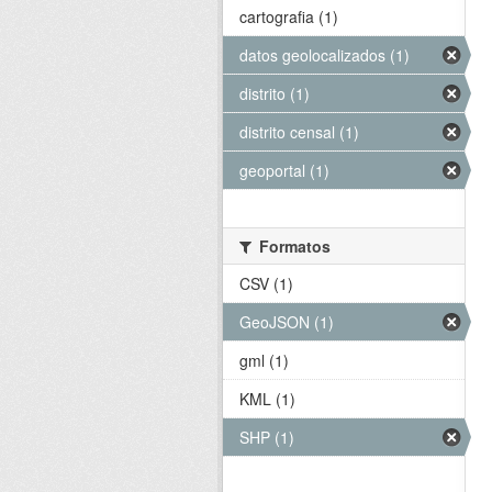
cartografia (1)
datos geolocalizados (1)
distrito (1)
distrito censal (1)
geoportal (1)
Formatos
CSV (1)
GeoJSON (1)
gml (1)
KML (1)
SHP (1)