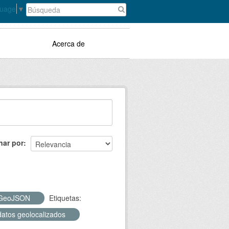
guage
▼
Acerca de
nar por
GeoJSON
Etiquetas:
datos geolocalizados