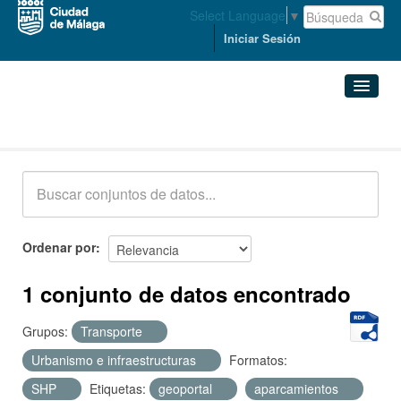
Select Language
▼
Iniciar Sesión
Conjuntos de datos
Conjuntos de datos
Organizaciones
Grupos
Ordenar por
Acerca de
1 conjunto de datos encontrado
Grupos:
Transporte
Urbanismo e infraestructuras
Formatos:
SHP
Etiquetas:
geoportal
aparcamientos