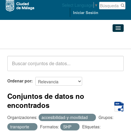
Select Language
▼
Iniciar Sesión
Conjuntos de datos
Conjuntos de datos
Organizaciones
Grupos
Ordenar por
Acerca de
Conjuntos de datos no
encontrados
Organizaciones:
accesibilidad-y-movilidad
Grupos:
transporte
Formatos:
SHP
Etiquetas: