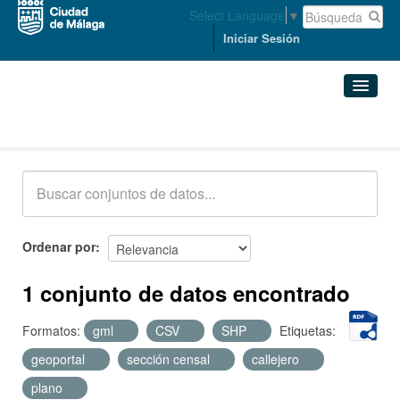
Select Language
▼
Iniciar Sesión
Conjuntos de datos
Conjuntos de datos
Organizaciones
Grupos
Ordenar por
Acerca de
1 conjunto de datos encontrado
Formatos:
gml
CSV
SHP
Etiquetas:
geoportal
sección censal
callejero
plano