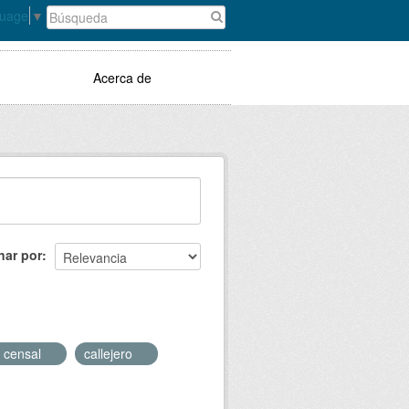
guage
▼
Acerca de
nar por
n censal
callejero