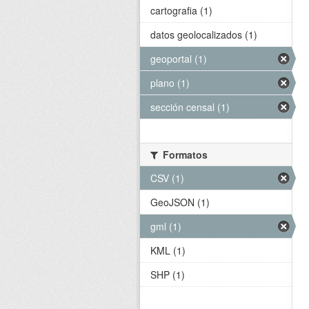
cartografia (1)
datos geolocalizados (1)
geoportal (1)
plano (1)
sección censal (1)
Formatos
CSV (1)
GeoJSON (1)
gml (1)
KML (1)
SHP (1)