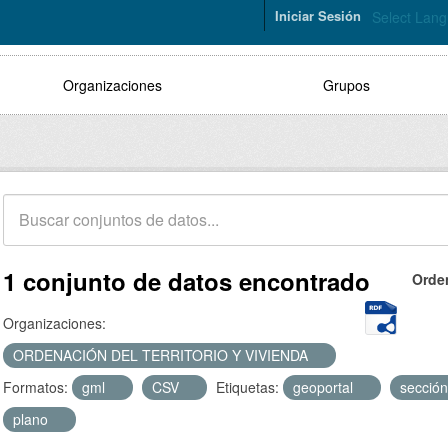
Iniciar Sesión
Select Lan
Organizaciones
Grupos
1 conjunto de datos encontrado
Orde
Organizaciones:
ORDENACIÓN DEL TERRITORIO Y VIVIENDA
Formatos:
gml
CSV
Etiquetas:
geoportal
secció
plano