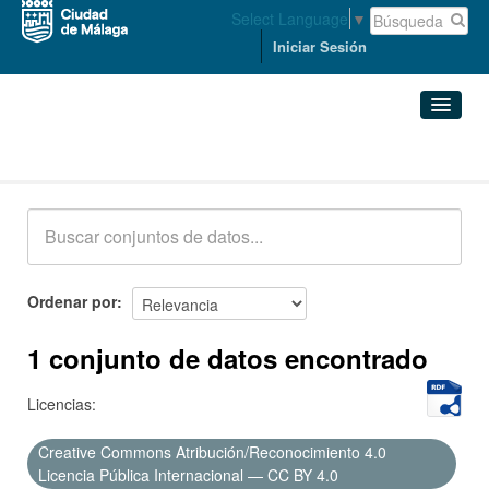
Select Language
▼
Iniciar Sesión
Conjuntos de datos
Conjuntos de datos
Organizaciones
Grupos
Ordenar por
Acerca de
1 conjunto de datos encontrado
Licencias:
Creative Commons Atribución/Reconocimiento 4.0
Licencia Pública Internacional — CC BY 4.0