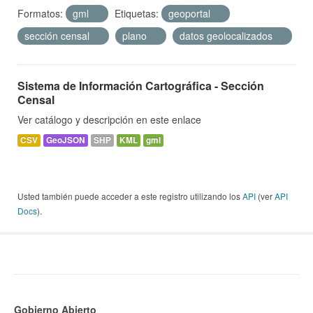
Formatos:
gml
Etiquetas:
geoportal
sección censal
plano
datos geolocalizados
Sistema de Información Cartográfica - Sección
Censal
Ver catálogo y descripción en este enlace
CSV
GeoJSON
SHP
KML
gml
Usted también puede acceder a este registro utilizando los
API
(ver
API
Docs
).
Gobierno Abierto