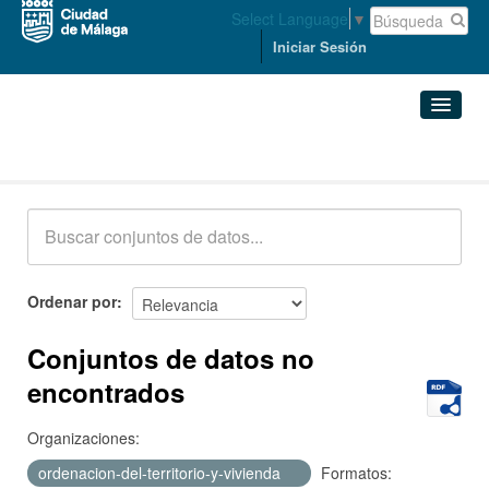
Select Language
▼
Iniciar Sesión
Conjuntos de datos
Conjuntos de datos
Organizaciones
Grupos
Ordenar por
Acerca de
Conjuntos de datos no
encontrados
Organizaciones:
ordenacion-del-territorio-y-vivienda
Formatos: