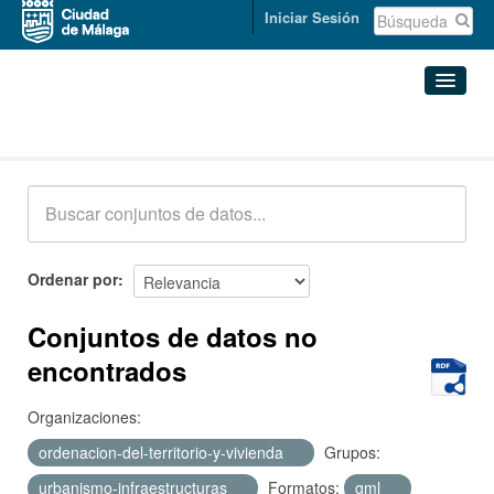
Iniciar Sesión
Conjuntos de datos
Conjuntos de datos
Organizaciones
Grupos
Ordenar por
Acerca de
Conjuntos de datos no
encontrados
Organizaciones:
ordenacion-del-territorio-y-vivienda
Grupos:
urbanismo-infraestructuras
Formatos:
gml