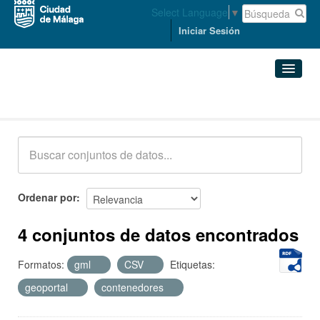
Select Language
▼
Iniciar Sesión
Conjuntos de datos
Conjuntos de datos
Organizaciones
Grupos
Ordenar por
Acerca de
4 conjuntos de datos encontrados
Formatos:
gml
CSV
Etiquetas:
geoportal
contenedores