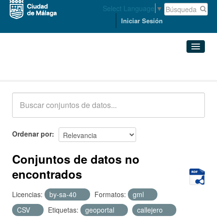
Select Language
▼
Iniciar Sesión
Conjuntos de datos
Conjuntos de datos
Organizaciones
Grupos
Ordenar por
Acerca de
Conjuntos de datos no
encontrados
Licencias:
by-sa-40
Formatos:
gml
CSV
Etiquetas:
geoportal
callejero